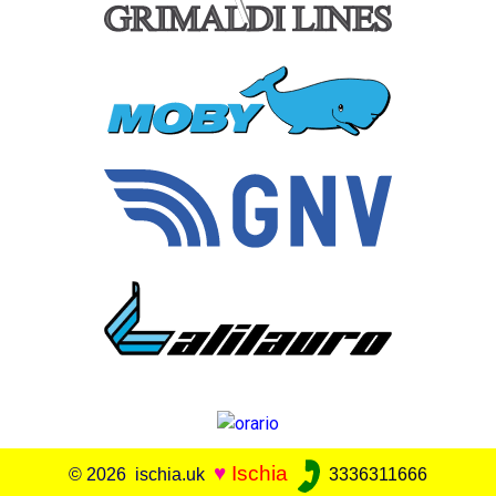
♥
Ischia
© 2026 ischia.uk
3336311666