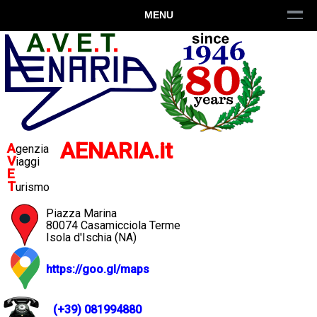
MENU
AENARIA.it
A
genzia
V
iaggi
E
T
urismo
Piazza Marina
80074 Casamicciola Terme
Isola d'Ischia (NA)
https://goo.gl/maps
(+39)
081994880