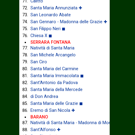
Calitto
Santa Maria Annunziata ✚
San Leonardo Abate
San Gennaro - Madonna delle Grazie ✚
San Filippo Neri ◼
Chiesa X ◼
SERRARA FONTANA
Natività di Santa Maria
San Michele Arcangelo
San Ciro
Santa Maria del Carmine
Santa Maria Immacolata ◼
Sant'Antonio da Padova
Santa Maria della Mercede
di Don Andrea
Santa Maria delle Grazie ◼
Eremo di San Nicola ✚
BARANO
Natività di Santa Maria - Madonna di Montevergine
Sant'Alfonso ✚