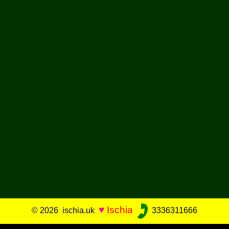
♥
Ischia
© 2026 ischia.uk
3336311666