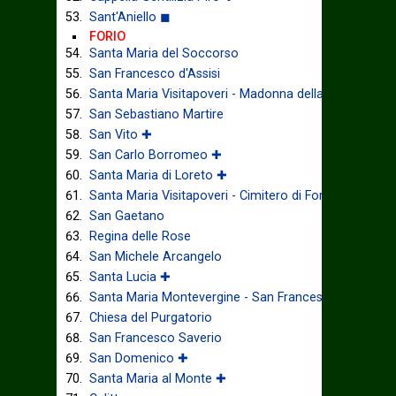
Sant'Aniello ◼
FORIO
Santa Maria del Soccorso
San Francesco d'Assisi
Santa Maria Visitapoveri - Madonna della Grazia
San Sebastiano Martire
San Vito ✚
San Carlo Borromeo ✚
Santa Maria di Loreto ✚
Santa Maria Visitapoveri - Cimitero di Forio ◼
San Gaetano
Regina delle Rose
San Michele Arcangelo
Santa Lucia ✚
Santa Maria Montevergine - San Francesco di Paola 
Chiesa del Purgatorio
San Francesco Saverio
San Domenico ✚
Santa Maria al Monte ✚