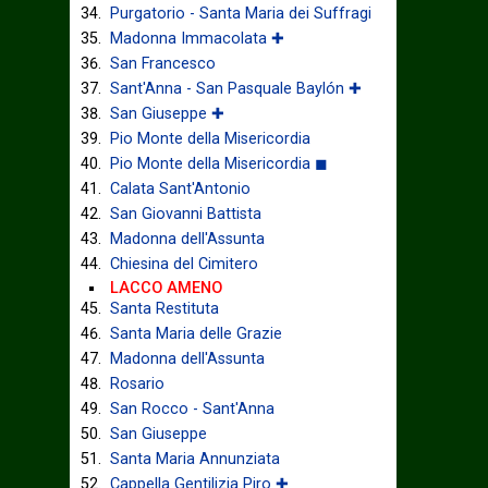
Purgatorio - Santa Maria dei Suffragi
Madonna Immacolata ✚
San Francesco
Sant'Anna - San Pasquale Baylón ✚
San Giuseppe ✚
Pio Monte della Misericordia
Pio Monte della Misericordia ◼
Calata Sant'Antonio
San Giovanni Battista
Madonna dell'Assunta
Chiesina del Cimitero
LACCO AMENO
Santa Restituta
Santa Maria delle Grazie
Madonna dell'Assunta
Rosario
San Rocco - Sant'Anna
San Giuseppe
Santa Maria Annunziata
Cappella Gentilizia Piro ✚