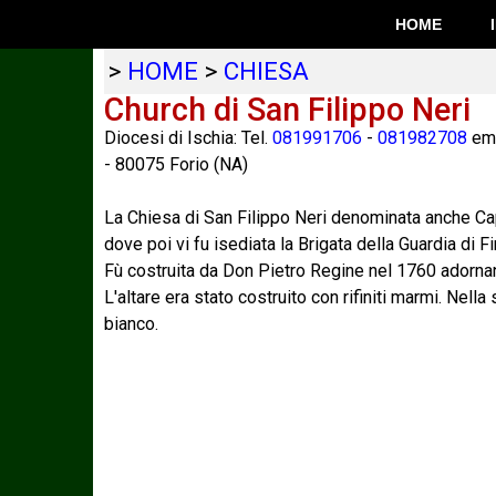
HOME
>
HOME
>
CHIESA
Church di San Filippo Neri
Diocesi di Ischia: Tel.
081991706
-
081982708
ema
-
80075
Forio
(
NA
)
La Chiesa di San Filippo Neri denominata anche Cap
dove poi vi fu isediata la Brigata della Guardia di F
Fù costruita da Don Pietro Regine nel 1760 adornand
L'altare era stato costruito con rifiniti marmi. Nell
bianco.