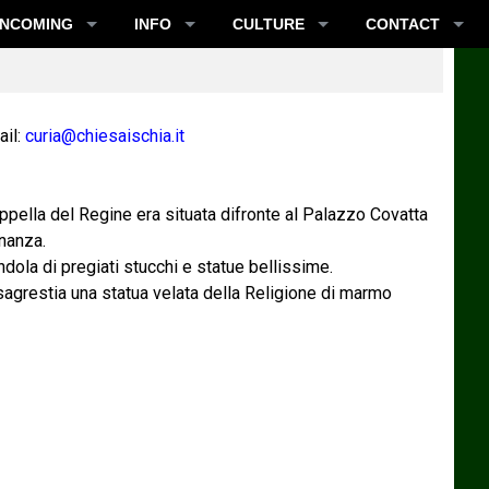
INCOMING
INFO
CULTURE
CONTACT
il:
curia@chiesaischia.it
pella del Regine era situata difronte al Palazzo Covatta
inanza.
ola di pregiati stucchi e statue bellissime.
a sagrestia una statua velata della Religione di marmo