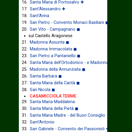
Santa Maria di Portosalvo ✚
Sant'Alessandro ✚
Sant'Anna
San Pietro - Convento Monaci Basiliani ◼
San Vito - Campagnano ◼
sul Castello Aragonese
Madonna Assunta ◼
Madonna Immacolata ◼
San Pietro a Pantaniello ◼
Santa Maria dell’Ortodonico - e Madonna della Libera
Madonna della Annunziata ◼
Santa Barbara ◼
Santa Maria della Carità ◼
San Nicola ◼
CASAMICCIOLA TERME
Santa Maria Maddalena
Santa Maria della Pietà ◼
Santa Maria Madre - del Buon Consiglio
Sant'Antonio
San Gabriele - Convento dei Passionisti ✚