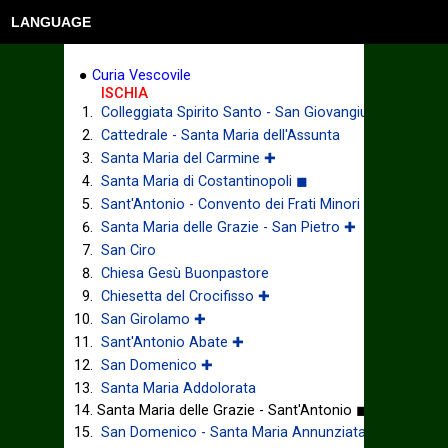
LANGUAGE
●
Curia Vescovile
ISCHIA
Colleggiata Spirito Santo - San Giovangiuseppe
Cattedrale - Santa Maria dell'Assunta
Santa Maria del Carmine ✚
Santa Maria di Costantinopoli ◼
Sant'Antonio - Convento dei Frati Minori ✚
Santa Maria delle Grazie - San Pietro ✚
San Ciro
Chiesa Gesù Buonpastore
Chiesetta del Crocifisso ✚
San Girolamo ✚
Sant'Antonio Abate ✚
San Domenico ✚
Santa Maria Addolorata
Santa Maria delle Grazie - Sant'Antonio ◼
San Domenico - Santa Maria Annunziata ✚