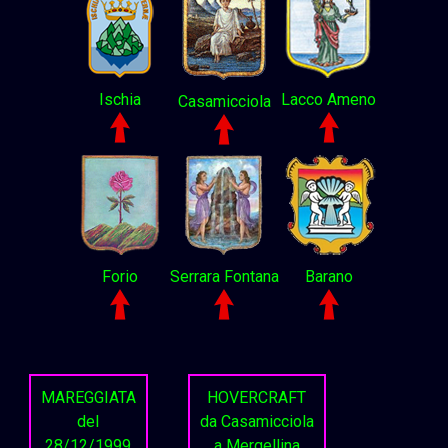
Ischia
Lacco Ameno
Casamicciola
Forio
Serrara Fontana
Barano
MAREGGIATA
HOVERCRAFT
del
da Casamicciola
28/12/1999
a Mergellina