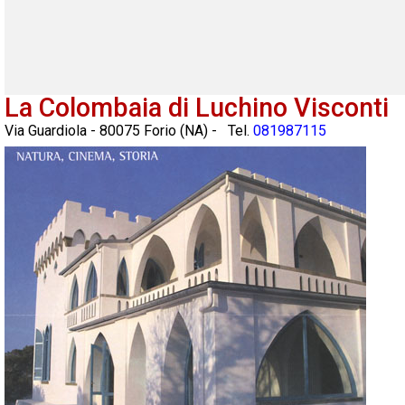
La Colombaia di Luchino Visconti
Via Guardiola
-
80075
Forio
(
NA
) - Tel.
081987115